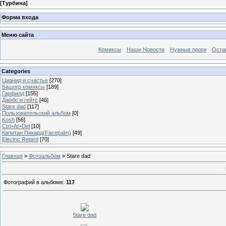
[
Турбина
]
Форма входа
Меню сайта
Комиксы
Наши Новости
Нужные проги
Оста
Categories
Цианид и счастье
[270]
Башогр комиксы
[189]
Гарфилд
[155]
Джобс и гейтс
[46]
Stare dad
[117]
Пользовательский альбом
[0]
Kosh
[56]
Ctrl+At+Del
[10]
Капитан Пикард(Facepalm)
[49]
Electric Retard
[70]
Главная
»
Фотоальбом
» Stare dad
Фотографий в альбоме
:
117
Stare dad