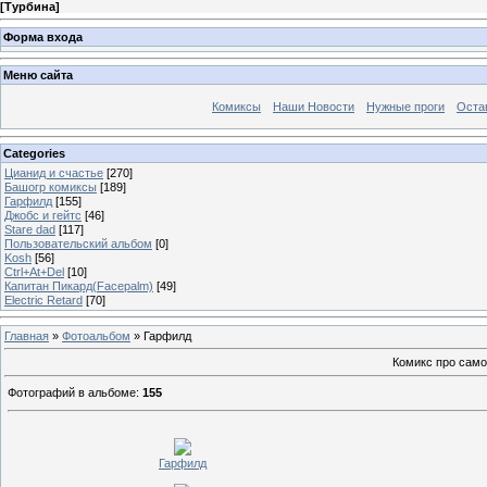
[
Турбина
]
Форма входа
Меню сайта
Комиксы
Наши Новости
Нужные проги
Оста
Categories
Цианид и счастье
[270]
Башогр комиксы
[189]
Гарфилд
[155]
Джобс и гейтс
[46]
Stare dad
[117]
Пользовательский альбом
[0]
Kosh
[56]
Ctrl+At+Del
[10]
Капитан Пикард(Facepalm)
[49]
Electric Retard
[70]
Главная
»
Фотоальбом
» Гарфилд
Комикс про само
Фотографий в альбоме
:
155
Гарфилд